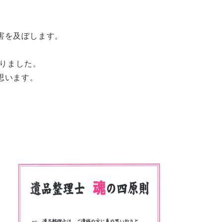
害を及ぼします。
いりました。
思います。